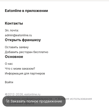
Eatonline в приложении
О
Контакты
О
Эл. почта:
admin@eatonline.ru
Открыть франшизу
Оставить заявку
Добавить ресторан бесплатно
Основное
Войти
О нас
Что с моим заказом?
Информация для партнеров
Город
Нижний Тагил
Войти
Написать в техподдержку
©2012-2026, eatonline.ru
• Политика конфиденциальности
• Условия использования
🚀 Заказать полное продвижение
• Публичная оферта