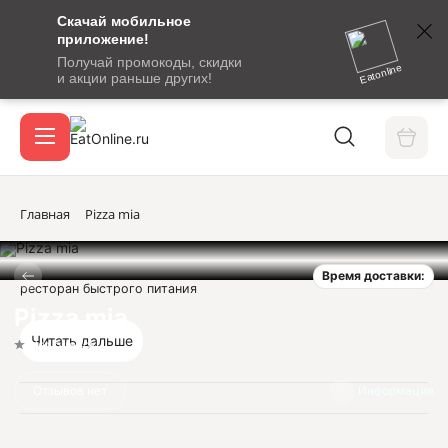
Скачай мобильное
номер
приложение!
SMS-
Получай промокоды, скидки
сообщение
Eatonline
и акции раньше других!
с
Акции
кодом
подтверждения
О сервисе
Главная
Pizza mia
Время доставки:
Откры
ресторан быстрого питания
Вход / регистрация
Pizza mia
Читать дальше
Нет оценок
Отзывов нет
Информация